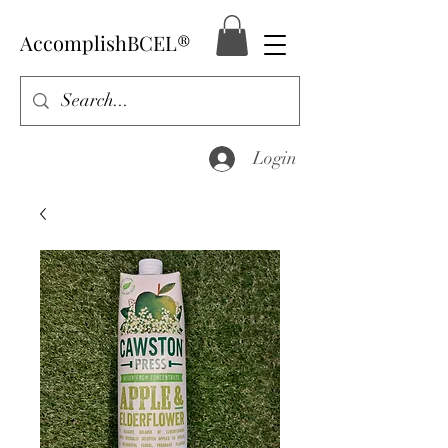
AccomplishBCEL®
Login