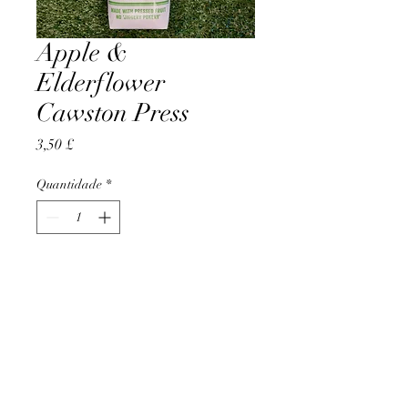
Apple &
Elderflower
Cawston Press
Preço
3,50 £
Quantidade
*
Adicionar ao carrinho
AccomplishBCEL®