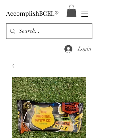
AccomplishBCEL®
Login