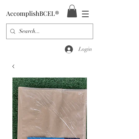
AccomplishBCEL®
Login