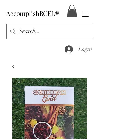
AccomplishBCEL®
Login