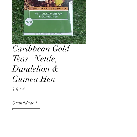
Caribbean Gold
Teas | Nettle,
Dandelion &
Guinea Hen
Preço
3,99 £
Quantidade
*
Adicionar ao carrinho