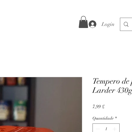
Login
Tempero de 
Larder 430
Preço
7,99 £
Quantidade
*