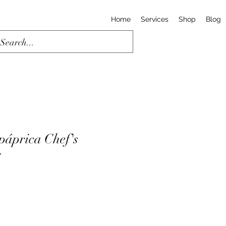
Home
Services
Shop
Blog
páprica Chef's
g