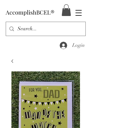
AccomplishBCEL®
Login