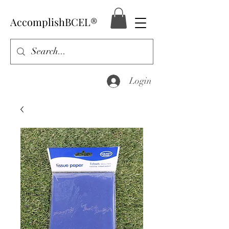
AccomplishBCEL®
Login