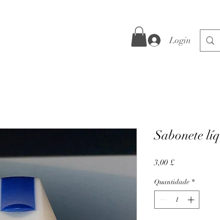
Login
Sabonete lí
Preço
3,00 £
Quantidade
*