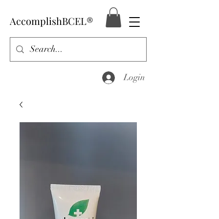
AccomplishBCEL®
Login