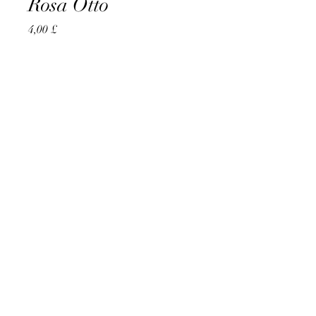
Rosa Otto
Preço
4,00 £
Quantidade
*
Esgotado
Notifique-me quando estiver disponível
AccomplishBCEL®
©2025 by AccomplishBCEL®