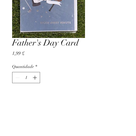
Father's Day Card
Preço
1,99 £
Quantidade
*
Adicionar ao carrinho
AccomplishBCEL®