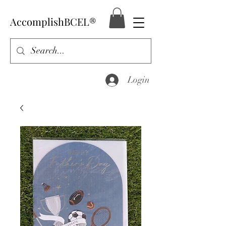
AccomplishBCEL®
Login