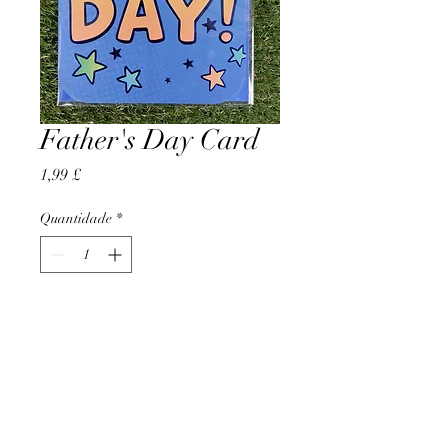
Father's Day Card
Preço
1,99 £
Quantidade
*
Adicionar ao carrinho
AccomplishBCEL®