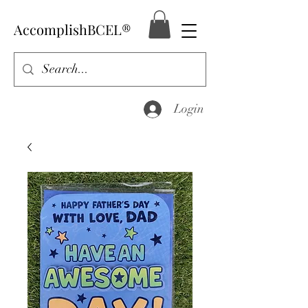
AccomplishBCEL®
Login