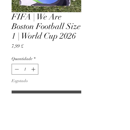
FIFA | We Are
Boston Football Size
1 | World Cup 2026
Preço
7,99 £
Quantidade
*
Esgotado
Notifique-me quando estiver disponível
Official Licensed Product