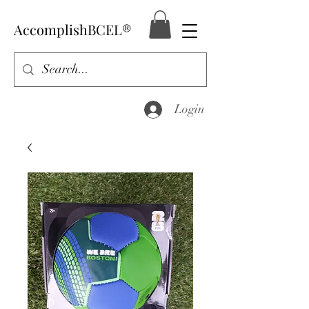
AccomplishBCEL®
Login