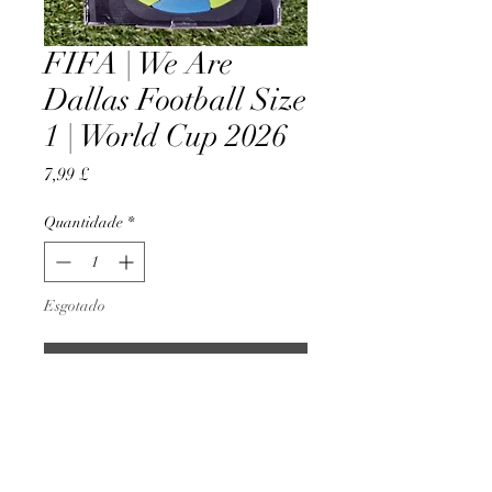
FIFA | We Are
Dallas Football Size
1 | World Cup 2026
Preço
7,99 £
Quantidade
*
Esgotado
Notifique-me quando estiver disponível
Official Licensed Product