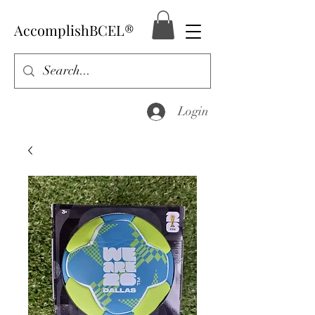
AccomplishBCEL®
Login