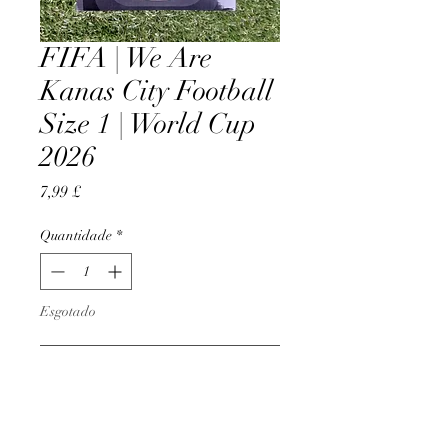
FIFA | We Are
Kanas City Football
Size 1 | World Cup
2026
Preço
7,99 £
Quantidade
*
Esgotado
Notifique-me quando estiver disponível
Official Licensed Product