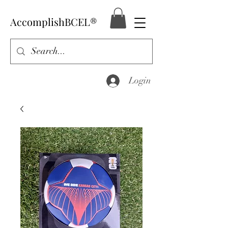
AccomplishBCEL®
Login