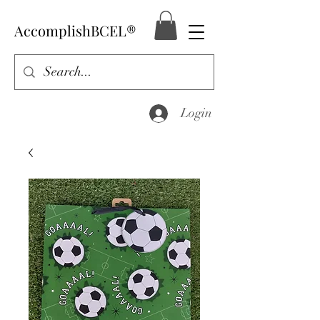
AccomplishBCEL®
Login