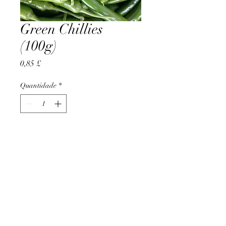
Green Chillies
(100g)
Preço
0,85 £
Quantidade
*
Adicionar ao carrinho
AccomplishBCEL®