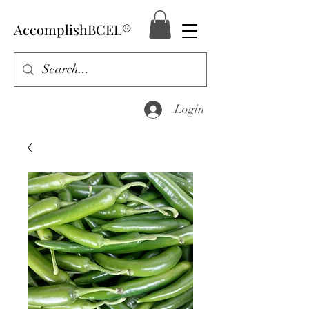
AccomplishBCEL®
Login