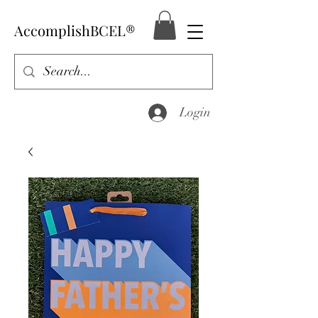
AccomplishBCEL®
Login