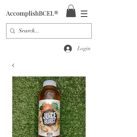
AccomplishBCEL®
Login