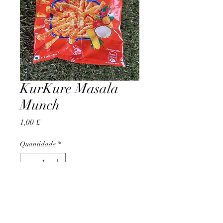
KurKure Masala
Munch
Preço
1,00 £
Quantidade
*
Adicionar ao carrinho