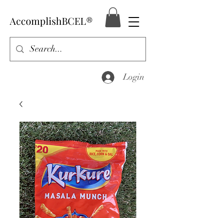
AccomplishBCEL®
Login