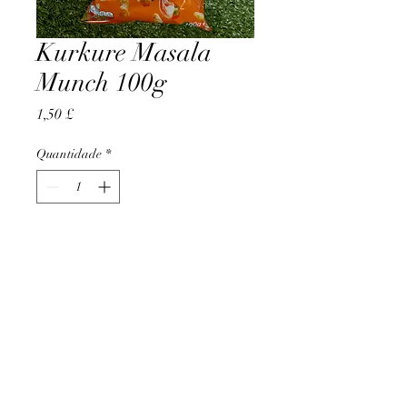
Kurkure Masala
Munch 100g
Preço
1,50 £
Quantidade
*
Adicionar ao carrinho
AccomplishBCEL®