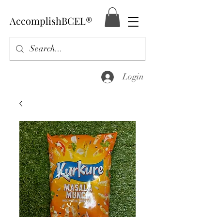
AccomplishBCEL®
Login