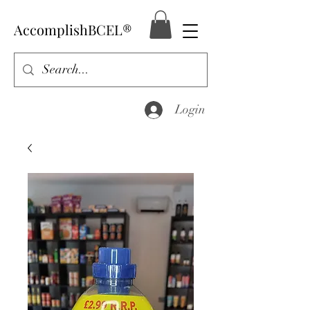
AccomplishBCEL®
Login