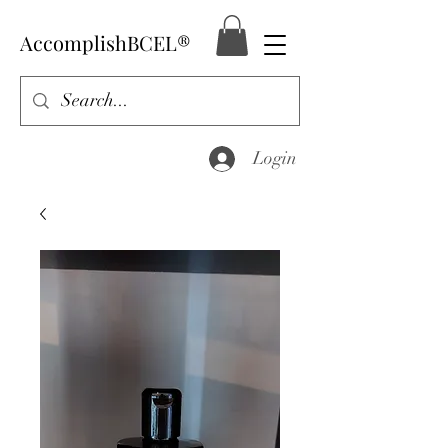
AccomplishBCEL®
Login