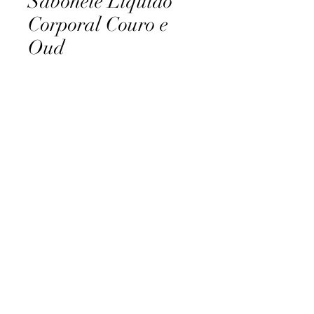
Sabonete Líquido
Corporal Couro e
Oud
Preço
9,99 £
Quantidade
*
Adicionar ao carrinho
AccomplishBCEL®
©2025 by AccomplishBCEL®