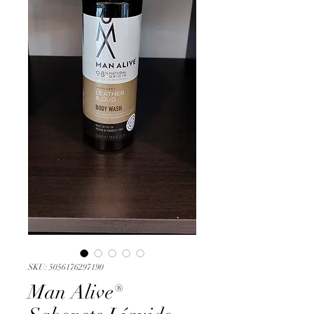
SKU: 5056176297190
Man Alive®