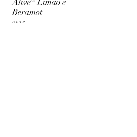
Alive® Limão e
Beramot
Preço
9,99 £
Quantidade
*
Adicionar ao carrinho
AccomplishBCEL®
©2025 by AccomplishBCEL®