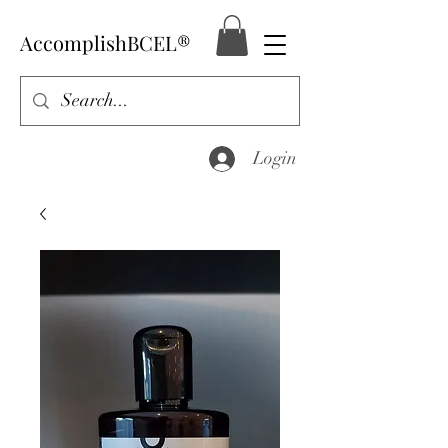
AccomplishBCEL®
Login