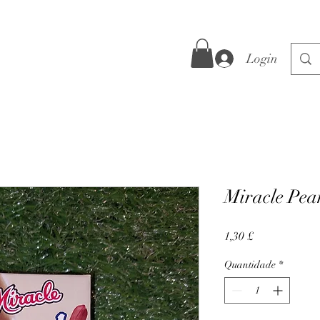
Login
Miracle Pea
Preço
1,30 £
Quantidade
*