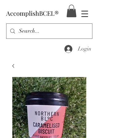
AccomplishBCEL®
Login