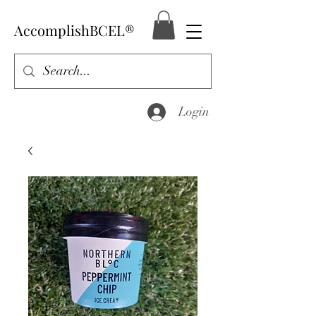
AccomplishBCEL®
Login