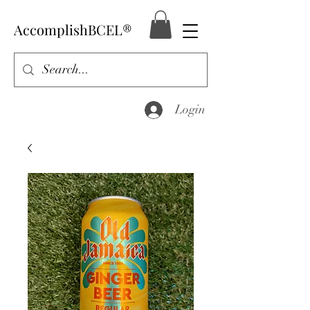
AccomplishBCEL®
Login