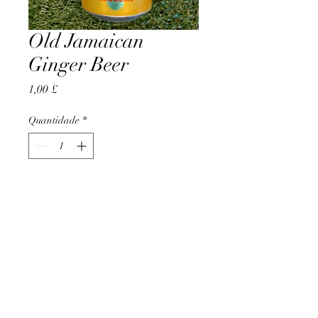
Old Jamaican
Ginger Beer
Preço
1,00 £
Quantidade
*
Adicionar ao carrinho
AccomplishBCEL®