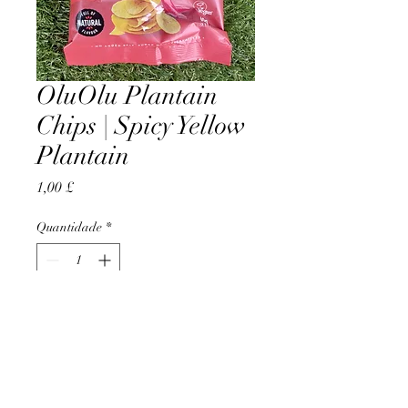
OluOlu Plantain
Chips | Spicy Yellow
Plantain
Preço
1,00 £
Quantidade
*
Adicionar ao carrinho