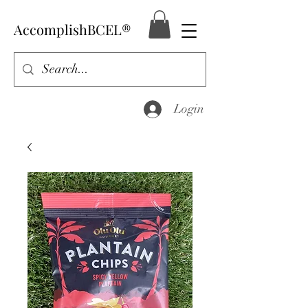
AccomplishBCEL®
Login