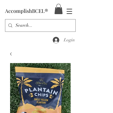
AccomplishBCEL®
Login