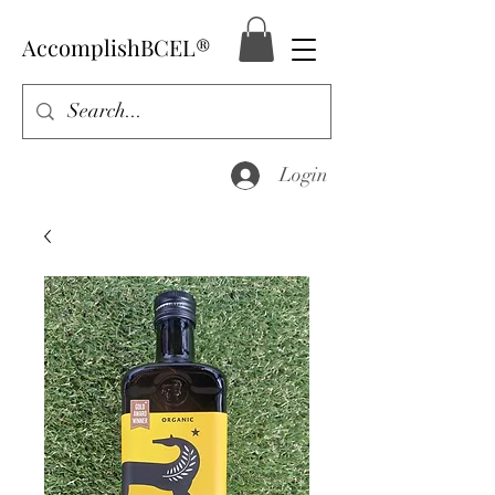
AccomplishBCEL®
Login