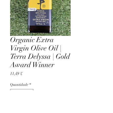
Organic Extra
Virgin Olive Oil |
Terra Delyssa | Gold
Award Winner
Preço
11,49 £
Quantidade
*
Adicionar ao carrinho