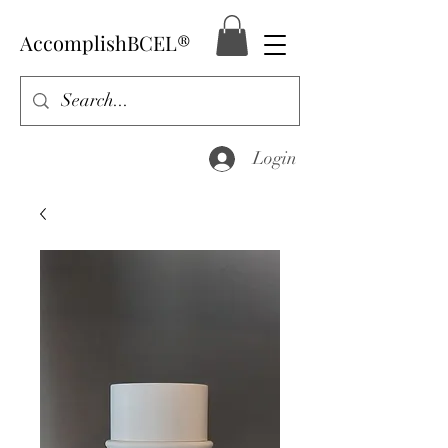
AccomplishBCEL®
Login