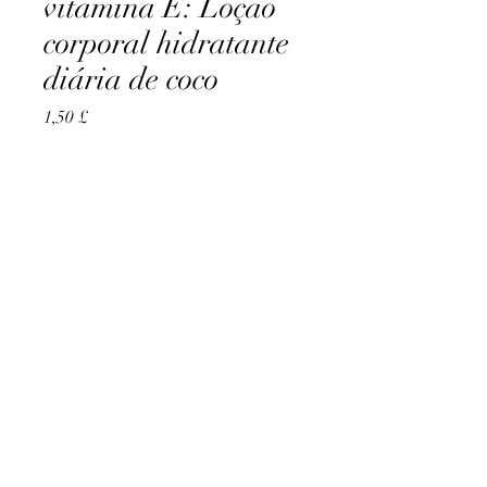
vitamina E: Loção
corporal hidratante
diária de coco
Preço
1,50 £
Quantidade
*
Esgotado
Notifique-me quando estiver disponível
AccomplishBCEL®