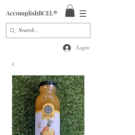
AccomplishBCEL®
Login