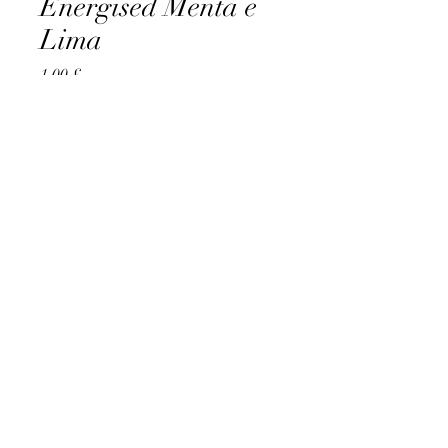
Energised Menta e
Lima
Preço
1,00 £
Quantidade
*
Adicionar ao carrinho
AccomplishBCEL®
©2025 by AccomplishBCEL®