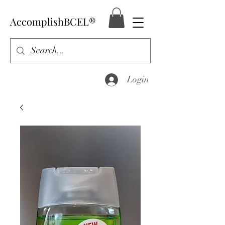
AccomplishBCEL®
Login