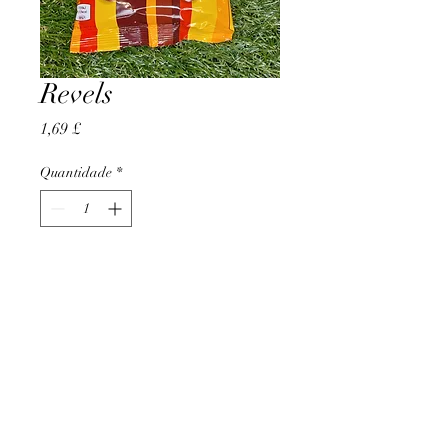
Revels
Preço
1,69 £
Quantidade
*
Adicionar ao carrinho
AccomplishBCEL®