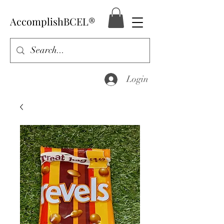
AccomplishBCEL®
Login