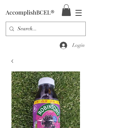
AccomplishBCEL®
Login