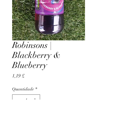
Robinsons |
Blackberry &
Blueberry
Preço
1,19 £
Quantidade
*
Adicionar ao carrinho