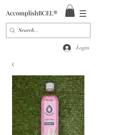
AccomplishBCEL®
Login