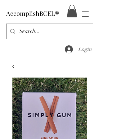
AccomplishBCEL®
Login