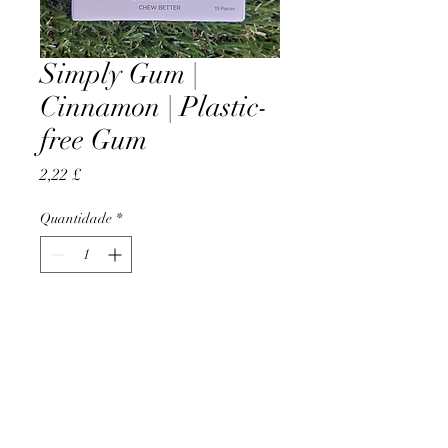
Simply Gum |
Cinnamon | Plastic-
free Gum
Preço
2,22 £
Quantidade
*
Adicionar ao carrinho
AccomplishBCEL®