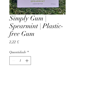
Simply Gum |
Spearmint | Plastic-
free Gum
Preço
2,22 £
Quantidade
*
Adicionar ao carrinho
AccomplishBCEL®