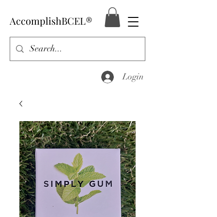
AccomplishBCEL®
Login