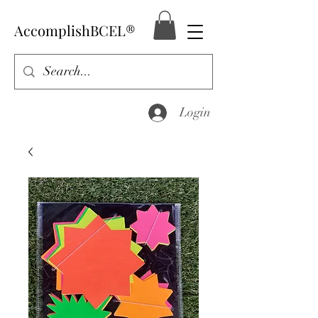
AccomplishBCEL®
Login