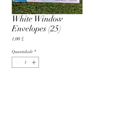
White Window
Envelopes (25)
Preço
1,00 £
Quantidade
*
Adicionar ao carrinho
AccomplishBCEL®