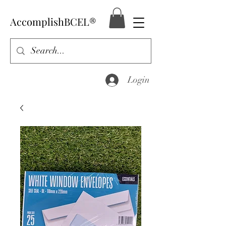
AccomplishBCEL®
Login