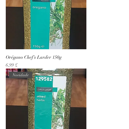
Orégano Chef's Larder 150g
Preço
6,99 £
Novidade