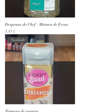
Despensa do Chef - Mistura de Ervas
Preço
3,45 £
Novidade
Tempero de coentro