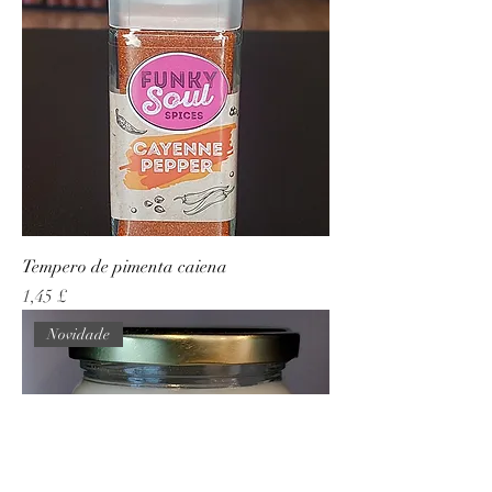
Tempero de pimenta caiena
Preço
1,45 £
Novidade