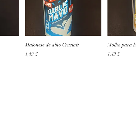
Maionese de alho Crucials
Molho para h
Preço
Preço
1,49 £
1,49 £