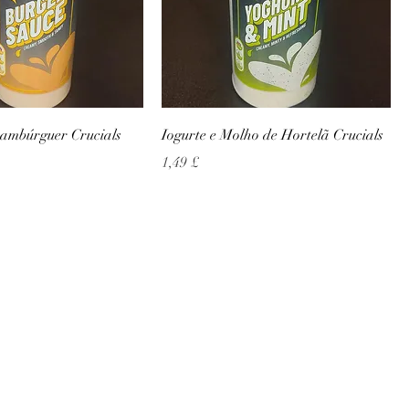
ambúrguer Crucials
Iogurte e Molho de Hortelã Crucials
Preço
1,49 £