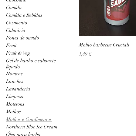
Comida
Comida e Bebidas
Cozimento
Culinária
Fones de ouvido
Molho barbecue Crucials
Fruit
Fruit & Veg
Preço
1,49 £
Gel de banho e sabonete
líquido
Homens
Lanches
Lavanderia
Limpeza
Moletons
Molhos
Molhos e Condimentos
Northern Bloc Ice Cream
Óleo para barba