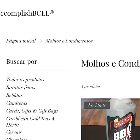
ccomplishBCEL®
Página inicial
Molhos e Condimentos
Buscar por
Molhos e Cond
Todos os produtos
4 produtos
Batatas fritas
Bebidas
Camisetas
Novidade
Cards, Gifts & Gift Bags
Caribbean Gold Teas &
Herbs
Cereais
Chocolate