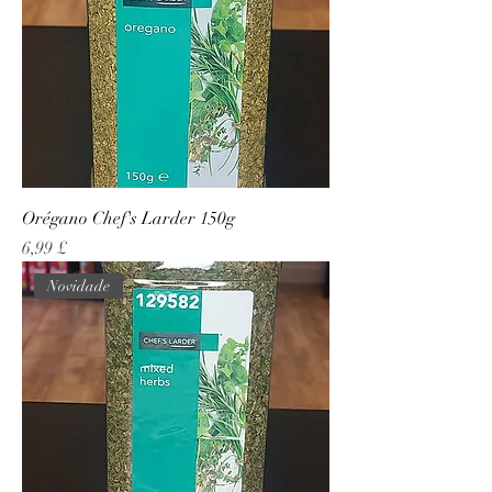
Orégano Chef's Larder 150g
Preço
6,99 £
Novidade