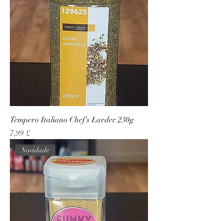
Tempero Italiano Chef's Larder 230g
Preço
7,99 £
Novidade