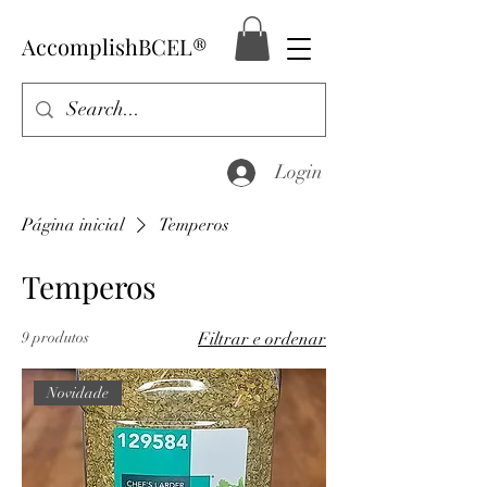
AccomplishBCEL®
Login
Página inicial
Temperos
Temperos
9 produtos
Filtrar e ordenar
Novidade