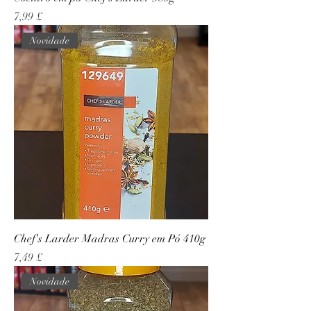
Preço
7,99 £
Novidade
Chef's Larder Madras Curry em Pó 410g
Preço
7,49 £
Novidade