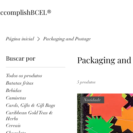
ccomplishBCEL®
Página inicial
Packaging and Postage
Buscar por
Packaging and
Todos os produtos
5 produtos
Batatas fritas
Bebidas
Camisetas
Novidade
Cards, Gifts & Gift Bags
Caribbean Gold Teas &
Herbs
Cereais
Chocolate