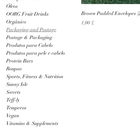
Óleos
Brown Padded Envelopes (2)
OORG Fruit Drinks
Orgânico
Preço
1,00 £
Packaging and Postage
Postage & Packaging
Produtos para Cabelo
Produtos para pele e cabelo
Protein Bars
Roupas
Sports, Fitness & Nutrition
Sunny Isle
Sweets
Teff-ly
Temperos
Vegan
Vitamins & Supplements