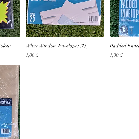
Colour
White Window Envelopes (25)
Padded Envelo
Preço
Preço
1,00 £
1,00 £