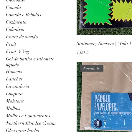
Comida
Comida e Bebidas
Cozimento
Culinária
Fones de ouvido
Stationery Stickers | Multi-
Fruit
Fruit & Veg
Preço
1,00 £
Gel de banho e sabonete
líquido
Novidade
Homens
Lanches
Lavanderia
Limpeza
Moletons
Molhos
Molhos e Condimentos
Northern Bloc Ice Cream
Óleo para barba