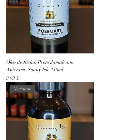
Óleo de Rícino Preto Jamaicano
Autêntico Sunny Isle 236ml
Preço
9,99 £
Novidade