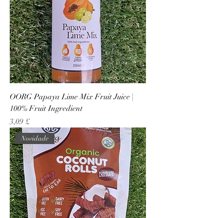
OORG Papaya Lime Mix Fruit Juice |
100% Fruit Ingredient
Preço
3,09 £
Novidade