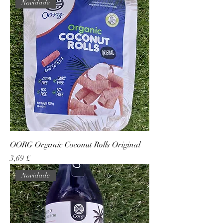
Novidade
OORG Organic Coconut Rolls Original
Preço
3,69 £
Novidade