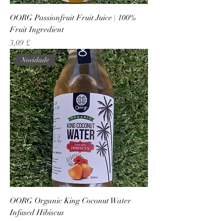
OORG Passionfruit Fruit Juice | 100%
Fruit Ingredient
Preço
3,09 £
Novidade
OORG Organic King Coconut Water
Infused Hibiscus