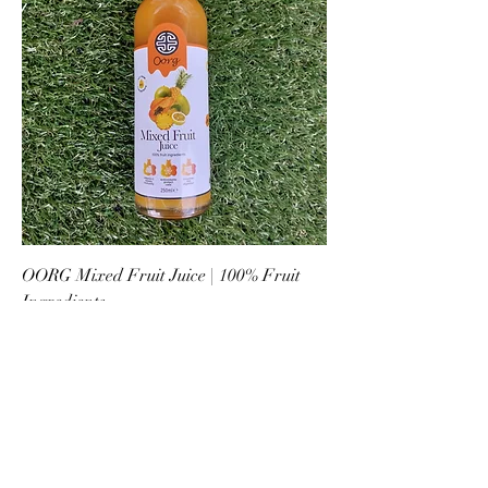
OORG Mixed Fruit Juice | 100% Fruit
Ingredients
Preço
3,09 £
Novidade