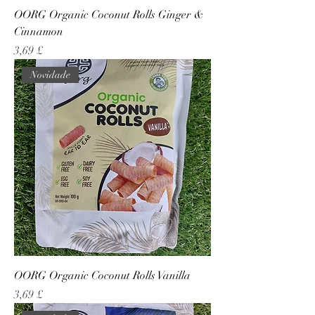
OORG Organic Coconut Rolls Ginger &
Cinnamon
Preço
3,69 £
Novidade
OORG Organic Coconut Rolls Vanilla
Preço
3,69 £