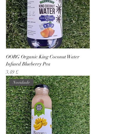
OORG Organic King Coconut Water
Infused Blueberry Pea
Preço
3,49 £
Novidade