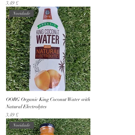
Preço
3,49 £
Novidade
OORG Organic King Coconut Water with
Natural Electrolytes
Preço
3,49 £
Novidade